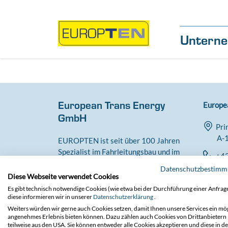
Direkt zur Hauptnavigation springen
Direkt zum Inhalt springen
Untern
European Trans Energy
Europe
GmbH
Pri
A-1
EUROPTEN ist seit über 100 Jahren
Spezialist im Fahrleitungsbau und im
+43
Freileitungsbau im
Datenschutzbestim
con
Hochspannungsbereich.
Diese Webseite verwendet Cookies
Es gibt technisch notwendige Cookies (wie etwa bei der Durchführung einer Anfrage
diese informieren wir in unserer
Datenschutzerklärung
.
Weiters würden wir gerne auch Cookies setzen, damit Ihnen unsere Services ein mög
angenehmes Erlebnis bieten können. Dazu zählen auch Cookies von Drittanbietern
teilweise aus den USA. Sie können entweder alle Cookies akzeptieren und diese in de