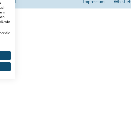
Reserved.
Impressum
Whistle
h
auch
 dem
nen
it, wie
ber die