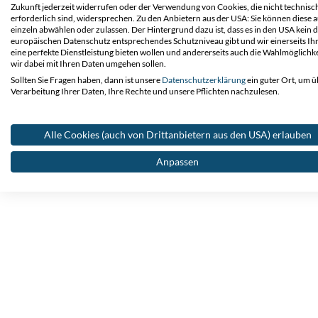
© 2026 European Trans Energy GmbH. All Rights 
Zukunft jederzeit widerrufen oder der Verwendung von Cookies, die nicht technisc
erforderlich sind, widersprechen. Zu den Anbietern aus der USA: Sie können diese 
einzeln abwählen oder zulassen. Der Hintergrund dazu ist, dass es in den USA kein
europäischen Datenschutz entsprechendes Schutzniveau gibt und wir einerseits Ih
eine perfekte Dienstleistung bieten wollen und andererseits auch die Wahlmöglichke
wir dabei mit Ihren Daten umgehen sollen.
Sollten Sie Fragen haben, dann ist unsere
Datenschutzerklärung
ein guter Ort, um ü
Verarbeitung Ihrer Daten, Ihre Rechte und unsere Pflichten nachzulesen.
Alle Cookies (auch von Drittanbietern aus den USA) erlauben
Anpassen