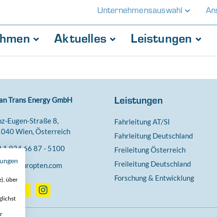
Unternehmensauswahl
An
ehmen
Aktuelles
Leistungen
Leistungen
an Trans Energy GmbH
nz-Eugen-Straße 8,
Fahrleitung AT/SI
040 Wien, Österreich
Fahrleitung Deutschland
 1 934 66 87 - 5100
Freileitung Österreich
mungen
Freileitung Deutschland
tact@europten.com
Forschung & Entwicklung
), über
lichst
r