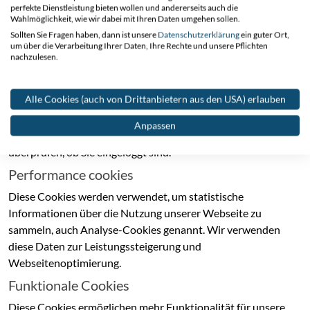
perfekte Dienstleistung bieten wollen und andererseits auch die
Notwendige Cookies
Wahlmöglichkeit, wie wir dabei mit Ihren Daten umgehen sollen.
Diese Cookies sind notwendig, damit die Webseite
Sollten Sie Fragen haben, dann ist unsere
Datenschutzerklärung
ein guter Ort,
um über die Verarbeitung Ihrer Daten, Ihre Rechte und unsere Pflichten
ordnungsgemäß funktioniert. Einige der folgenden Aktionen
nachzulesen.
können mit diesen Cookies durchgeführt werden.
- Speichern Sie Artikel in einem Warenkorb für Online-Käufe
Alle Cookies (auch von Drittanbietern aus den USA) erlauben
- Speichern Sie Ihre Cookie-Einstellungen für diese Webseite
- Speichern von Spracheinstellungen
Anpassen
- Melden Sie sich bei unserem Portal an. Wir müssen
überprüfen, ob Sie eingeloggt sind.
Performance cookies
Diese Cookies werden verwendet, um statistische
Informationen über die Nutzung unserer Webseite zu
sammeln, auch Analyse-Cookies genannt. Wir verwenden
diese Daten zur Leistungssteigerung und
Webseitenoptimierung.
Funktionale Cookies
Diese Cookies ermöglichen mehr Funktionalität für unsere