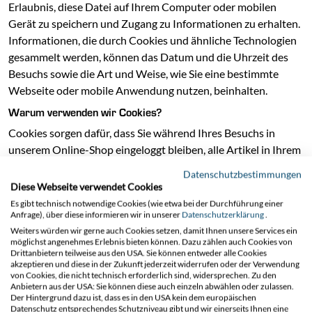
Erlaubnis, diese Datei auf Ihrem Computer oder mobilen
Gerät zu speichern und Zugang zu Informationen zu erhalten.
Informationen, die durch Cookies und ähnliche Technologien
gesammelt werden, können das Datum und die Uhrzeit des
Besuchs sowie die Art und Weise, wie Sie eine bestimmte
Webseite oder mobile Anwendung nutzen, beinhalten.
Warum verwenden wir Cookies?
Cookies sorgen dafür, dass Sie während Ihres Besuchs in
unserem Online-Shop eingeloggt bleiben, alle Artikel in Ihrem
Warenkorb gespeichert bleiben, Sie sicher einkaufen können
Datenschutzbestimmungen
und die Webseite weiterhin reibungslos funktioniert. Die
Diese Webseite verwendet Cookies
Cookies stellen auch sicher, dass wir sehen können, wie
Es gibt technisch notwendige Cookies (wie etwa bei der Durchführung einer
Anfrage), über diese informieren wir in unserer
Datenschutzerklärung
.
unsere Webseite genutzt wird und wie wir sie verbessern
Weiters würden wir gerne auch Cookies setzen, damit Ihnen unsere Services ein
können. Darüber hinaus können je nach Ihren Präferenzen
möglichst angenehmes Erlebnis bieten können. Dazu zählen auch Cookies von
unsere eigenen Cookies verwendet werden, um Ihnen gezielte
Drittanbietern teilweise aus den USA. Sie können entweder alle Cookies
akzeptieren und diese in der Zukunft jederzeit widerrufen oder der Verwendung
Werbung zu präsentieren, die Ihren persönlichen Interessen
von Cookies, die nicht technisch erforderlich sind, widersprechen. Zu den
entspricht.
Anbietern aus der USA: Sie können diese auch einzeln abwählen oder zulassen.
Der Hintergrund dazu ist, dass es in den USA kein dem europäischen
Welche Art von Cookies verwenden wir?
Datenschutz entsprechendes Schutzniveau gibt und wir einerseits Ihnen eine