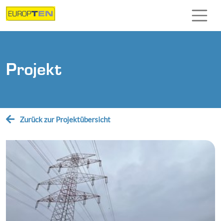
Direkt zur Hauptnavigation springen
Direkt zum Inhalt springen
Projekt
Zurück zur Projektübersicht