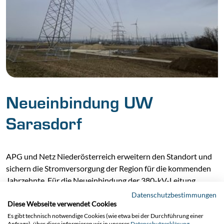
Neueinbindung UW
Sarasdorf
APG und Netz Niederösterreich erweitern den Standort und
sichern die Stromversorgung der Region für die kommenden
Jahrzehnte. Für die Neueinbindung der 380-kV-Leitung
werden drei neue Maste inkl. Verseilung errichtet. Damit
Datenschutzbestimmungen
Diese Webseite verwendet Cookies
verbunden sind auch örtliche Umschwenkungen der
bestehenden Systeme.
Es gibt technisch notwendige Cookies (wie etwa bei der Durchführung einer
Anfrage), über diese informieren wir in unserer
Datenschutzerklärung
.