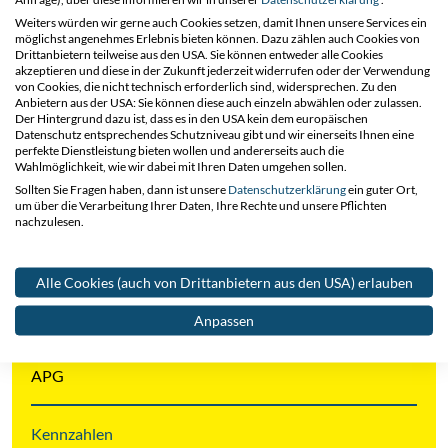
Weiters würden wir gerne auch Cookies setzen, damit Ihnen unsere Services ein
möglichst angenehmes Erlebnis bieten können. Dazu zählen auch Cookies von
Projektkennzahlen
Drittanbietern teilweise aus den USA. Sie können entweder alle Cookies
akzeptieren und diese in der Zukunft jederzeit widerrufen oder der Verwendung
von Cookies, die nicht technisch erforderlich sind, widersprechen. Zu den
Anbietern aus der USA: Sie können diese auch einzeln abwählen oder zulassen.
Projektbereich
Der Hintergrund dazu ist, dass es in den USA kein dem europäischen
Freileitung und Kabel Österreich (kurz FKA)
Datenschutz entsprechendes Schutzniveau gibt und wir einerseits Ihnen eine
perfekte Dienstleistung bieten wollen und andererseits auch die
Wahlmöglichkeit, wie wir dabei mit Ihren Daten umgehen sollen.
Projektstart
Sollten Sie Fragen haben, dann ist unsere
Datenschutzerklärung
ein guter Ort,
um über die Verarbeitung Ihrer Daten, Ihre Rechte und unsere Pflichten
01.2025
nachzulesen.
Projektende
Alle Cookies (auch von Drittanbietern aus den USA) erlauben
07.2025
Anpassen
Auftraggeber
APG
Kennzahlen