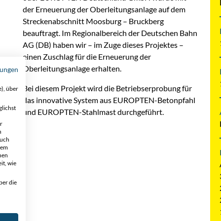
der Erneuerung der Oberleitungsanlage auf dem
Streckenabschnitt Moosburg – Bruckberg
beauftragt. Im Regionalbereich der Deutschen Bahn
AG (DB) haben wir – im Zuge dieses Projektes –
einen Zuschlag für die Erneuerung der
Oberleitungsanlage erhalten.
mungen
Bei diesem Projekt wird die Betriebserprobung für
), über
das innovative System aus EUROPTEN-Betonpfahl
lichst
und EUROPTEN-Stahlmast durchgeführt.
r
h
auch
 dem
nen
it, wie
ber die