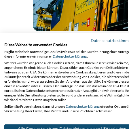
Datenschutzbestim
Diese Webseite verwendet Cookies
Es gibt technisch notwendige Cookies (wie etwa bei der Durchführung einer Anfrage
diese informieren wir in unserer
Datenschutzerklärung
.
Weiters würden wir gerne auch Cookies setzen, damit Ihnen unsere Services ein mög
angenehmes Erlebnis bieten können. Dazu zählen auch Cookies von Drittanbietern
teilweise aus den USA. Sie können entweder alle Cookies akzeptieren und diese in de
Zukunft jederzeit widerrufen oder der Verwendung von Cookies, die nicht technisc
erforderlich sind, widersprechen. Zu den Anbietern aus der USA: Sie können diese 
einzeln abwählen oder zulassen. Der Hintergrund dazu ist, dass es in den USA kein
europäischen Datenschutz entsprechendes Schutzniveau gibt und wir einerseits Ih
eine perfekte Dienstleistung bieten wollen und andererseits auch die Wahlmöglichke
wir dabei mit Ihren Daten umgehen sollen.
Sollten Sie Fragen haben, dann ist unsere
Datenschutzerklärung
ein guter Ort, um ü
Verarbeitung Ihrer Daten, Ihre Rechte und unsere Pflichten nachzulesen.
Alle Cookies (auch von Drittanbietern aus den USA) erlauben