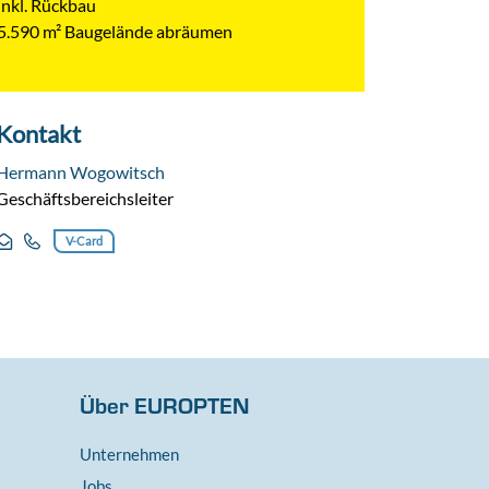
inkl. Rückbau
5.590 m² Baugelände abräumen
Kontakt
Hermann Wogowitsch
Geschäftsbereichsleiter
V-Card
Über EUROPTEN
Unternehmen
Jobs