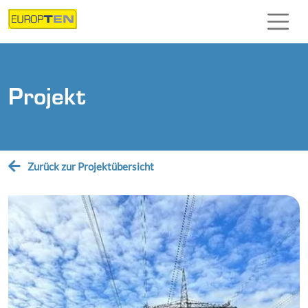
Direkt zur Hauptnavigation springen
Direkt zum Inhalt springen
Projekt
Zurück zur Projektübersicht