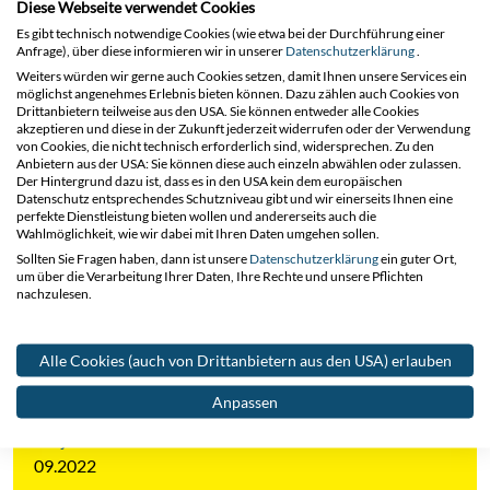
Diese Webseite verwendet Cookies
Gemeinsam mit dem Auftraggeber wurden alle
Es gibt technisch notwendige Cookies (wie etwa bei der Durchführung einer
leitungstechnischen Herausforderungen bereits in der
Anfrage), über diese informieren wir in unserer
Datenschutzerklärung
.
Planungsphase ausführlich erarbeitet und ein Konzept
Weiters würden wir gerne auch Cookies setzen, damit Ihnen unsere Services ein
möglichst angenehmes Erlebnis bieten können. Dazu zählen auch Cookies von
entwickelt, das den hohen Anforderungen des Auftraggebers
Drittanbietern teilweise aus den USA. Sie können entweder alle Cookies
gerecht wird.
akzeptieren und diese in der Zukunft jederzeit widerrufen oder der Verwendung
von Cookies, die nicht technisch erforderlich sind, widersprechen. Zu den
Anbietern aus der USA: Sie können diese auch einzeln abwählen oder zulassen.
Uns ist es abermals gelungen, einen Kunden von der Qualität
Der Hintergrund dazu ist, dass es in den USA kein dem europäischen
und dem technischen Know-how EUROPTENs zu
Datenschutz entsprechendes Schutzniveau gibt und wir einerseits Ihnen eine
perfekte Dienstleistung bieten wollen und andererseits auch die
überzeugen.
Wahlmöglichkeit, wie wir dabei mit Ihren Daten umgehen sollen.
Sollten Sie Fragen haben, dann ist unsere
Datenschutzerklärung
ein guter Ort,
um über die Verarbeitung Ihrer Daten, Ihre Rechte und unsere Pflichten
Projektkennzahlen
nachzulesen.
Projektbereich
Alle Cookies (auch von Drittanbietern aus den USA) erlauben
Freileitung Österreich
Anpassen
Projektstart
09.2022