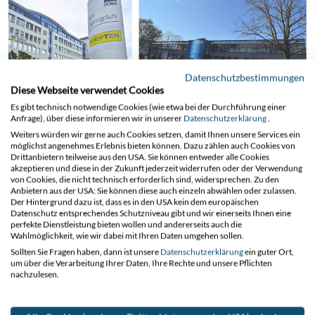
Datenschutzbestimmungen
Diese Webseite verwendet Cookies
Es gibt technisch notwendige Cookies (wie etwa bei der Durchführung einer
Anfrage), über diese informieren wir in unserer
Datenschutzerklärung
.
Weiters würden wir gerne auch Cookies setzen, damit Ihnen unsere Services ein
möglichst angenehmes Erlebnis bieten können. Dazu zählen auch Cookies von
Drittanbietern teilweise aus den USA. Sie können entweder alle Cookies
akzeptieren und diese in der Zukunft jederzeit widerrufen oder der Verwendung
von Cookies, die nicht technisch erforderlich sind, widersprechen. Zu den
Anbietern aus der USA: Sie können diese auch einzeln abwählen oder zulassen.
Der Hintergrund dazu ist, dass es in den USA kein dem europäischen
Datenschutz entsprechendes Schutzniveau gibt und wir einerseits Ihnen eine
perfekte Dienstleistung bieten wollen und andererseits auch die
14.01.2026
Wahlmöglichkeit, wie wir dabei mit Ihren Daten umgehen sollen.
Sollten Sie Fragen haben, dann ist unsere
Datenschutzerklärung
ein guter Ort,
um über die Verarbeitung Ihrer Daten, Ihre Rechte und unsere Pflichten
nachzulesen.
Jahresrückblick 2025