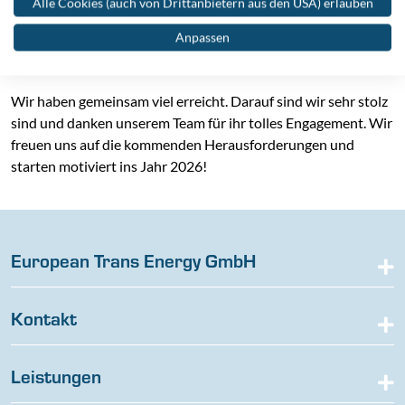
Alle Cookies (auch von Drittanbietern aus den USA) erlauben
Ein ereignisreiches und erfolgreiches Jahr 2025 liegt hinter
Anpassen
uns. Sehen Sie hier ein einige Eindrücke in unsere Projekte,
Veranstaltungen und besonderen Momente aus 2025.
Wir haben gemeinsam viel erreicht. Darauf sind wir sehr stolz
sind und danken unserem Team für ihr tolles Engagement. Wir
freuen uns auf die kommenden Herausforderungen und
starten motiviert ins Jahr 2026!
European Trans Energy GmbH
Kontakt
Leistungen