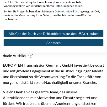
perfekte Dienstleistung bieten wollen und andererseits auch die
Ausbildung
Wahlmöglichkeit, wie wir dabei mit Ihren Daten umgehen sollen.
Sollten Sie Fragen haben, dann ist unsere
Datenschutzerklärung
ein guter Ort,
um über die Verarbeitung Ihrer Daten, Ihre Rechte und unsere Pflichten
Die EUROPTEN Transmission Germany GmbH fördert stark
nachzulesen.
den Nachwuchs von jungen Fachkräften, indem duale
Ausbildungen ermöglicht werden.
Alle Cookies (auch von Drittanbietern aus den USA) erlauben
Für diese Initiative erhielt sie nun von der Industrie- und
Anpassen
Handelskammer eine Urkunde und die Anerkennung:
„Dieses Unternehmen sorgt für Fachkräftenachwuchs durch
duale Ausbildung.“
EUROPTEN Transmission Germany GmbH investiert bewusst
und mit großem Engagement in die Ausbildung junger Talente
und übernimmt so die Verantwortung für die Fachkräfte von
morgen und stärkt so die Nachhaltigkeit unserer Branche.
Vielen Dank an das gesamte Team, das unsere
Auszubildenden mit Motivation und Einsatz begleitet und
fördert. Wir freuen uns über die Anerkennung und setzen