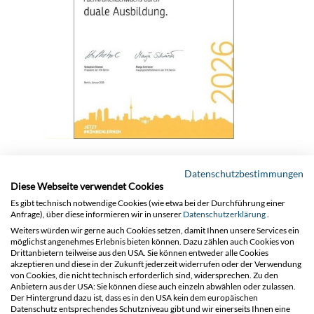
Datenschutzbestimmungen
17.02.2026
Diese Webseite verwendet Cookies
Es gibt technisch notwendige Cookies (wie etwa bei der Durchführung einer
Anfrage), über diese informieren wir in unserer
Datenschutzerklärung
.
Weiters würden wir gerne auch Cookies setzen, damit Ihnen unsere Services ein
EUROPTEN Transmission
möglichst angenehmes Erlebnis bieten können. Dazu zählen auch Cookies von
Drittanbietern teilweise aus den USA. Sie können entweder alle Cookies
akzeptieren und diese in der Zukunft jederzeit widerrufen oder der Verwendung
Germany GmbH erhält
von Cookies, die nicht technisch erforderlich sind, widersprechen. Zu den
Anbietern aus der USA: Sie können diese auch einzeln abwählen oder zulassen.
Urkunde für duale
Der Hintergrund dazu ist, dass es in den USA kein dem europäischen
Datenschutz entsprechendes Schutzniveau gibt und wir einerseits Ihnen eine