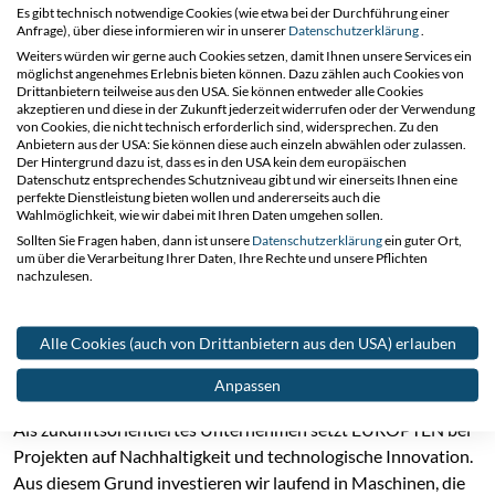
Es gibt technisch notwendige Cookies (wie etwa bei der Durchführung einer
Anfrage), über diese informieren wir in unserer
Datenschutzerklärung
.
Weiters würden wir gerne auch Cookies setzen, damit Ihnen unsere Services ein
möglichst angenehmes Erlebnis bieten können. Dazu zählen auch Cookies von
Drittanbietern teilweise aus den USA. Sie können entweder alle Cookies
29.08.2025
akzeptieren und diese in der Zukunft jederzeit widerrufen oder der Verwendung
von Cookies, die nicht technisch erforderlich sind, widersprechen. Zu den
Anbietern aus der USA: Sie können diese auch einzeln abwählen oder zulassen.
Der Hintergrund dazu ist, dass es in den USA kein dem europäischen
EUROPTEN kauft den HTW
Datenschutz entsprechendes Schutzniveau gibt und wir einerseits Ihnen eine
perfekte Dienstleistung bieten wollen und andererseits auch die
Wahlmöglichkeit, wie wir dabei mit Ihren Daten umgehen sollen.
100 E3, das erste
Sollten Sie Fragen haben, dann ist unsere
Datenschutzerklärung
ein guter Ort,
um über die Verarbeitung Ihrer Daten, Ihre Rechte und unsere Pflichten
Hybridfahrzeug in
nachzulesen.
Österreich für elektrisches
Alle Cookies (auch von Drittanbietern aus den USA) erlauben
emissionsfreies Arbeiten
Anpassen
Als zukunftsorientiertes Unternehmen setzt EUROPTEN bei
Projekten auf Nachhaltigkeit und technologische Innovation.
Aus diesem Grund investieren wir laufend in Maschinen, die